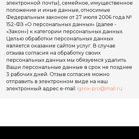
электронной почты), семейное, имущественное
положение и иные данные, относимые
Федеральным законом от 27 июля 2006 года №
152-ФЗ «О персональных данных» (далее -
«Закон») к категории персональных данных.
Целью обработки персональных данных
является оказание сайтом услуг. В случае
отзыва согласия на обработку своих
персональных данных мы обязуемся удалить
Ваши персональные данные в срок не позднее
3 рабочих дней. Отзыв согласия можно
ИП Петрищев Александр Александрович
Юридический адрес: Г МОСКВА, УЛ МАРШАЛА
отправить в электронном виде на наш
ПОЛУБОЯРОВА, дом 8
ИНН 502713277563
электронный адрес e-mail:
igrox-pro@mail.ru
ОГРН 319774600493618
Расчетный счет 40802810600001216869
Банк АО «Тинькофф Банк»
БИК Банка 04452597
Корр. счет Банка 30101810145250000974
КОНТАКТЫ ДЛЯ СВЯЗИ:
+7 (925) 589-54-08
igrox-pro@mail.ru