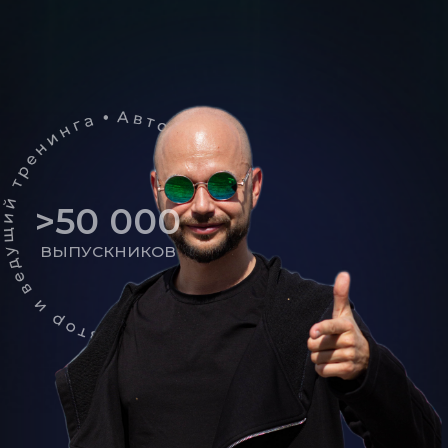
- ТАРИФ -
ПРЕМИУМ
Посещение мастер-класса
Ужин со спикером (питание
включено без алкогольных
напитков)
Коуч-сессия (1 час) по внедрению
изучаемых инструментов
3 минуты выступления* перед
участниками мастер-класса с
возможностью демонстрировать
вашу презентацию и с обратной
связью от спикера
39 900 РУБ.
(МЕСТА ОГРАНИЧЕНЫ: ВСЕГО 3 МЕСТ)