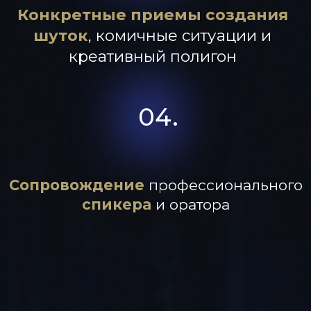
сертифицированный специалист по
05.
международной системе DISС и
Рационально-Эмоциональной-
Поведенческой-Терапии
Личный коуч
предпринимателей из
списка Forbes
Дважды номинант премии
«Лучший
предприниматель года» по версии EY
Преподаватель
MBA Плехановская школа
бизнеса «Integral», проводил занятия в
МГИМО, РУДН, МГТУ им. Баумана,
Финансовой академии при правительстве
РФ
06.
Выступал на одной сцене с Джоном Кехо,
автором книги "Подсознание может все,"
проводил тренинги в десятках городах
России, а также в странах Казахстане, Кубе,
Турции, Белоруссии, Италии, Франции
Собственник Центра Деловых
Коммуникаций
(igrox.ru) и
Event-агентства
(igroks.ru) «ИГРОКС»
Корпоративные клиенты:
MТС, Michelin,