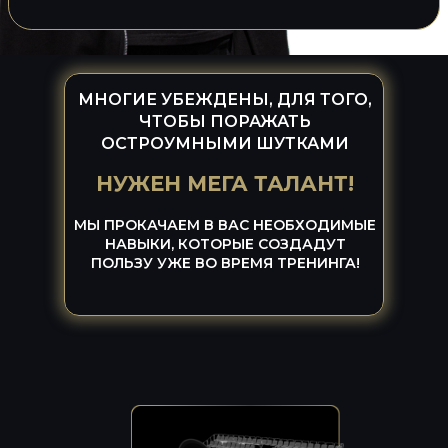
МНОГИЕ УБЕЖДЕНЫ, ДЛЯ ТОГО,
ЧТОБЫ ПОРАЖАТЬ
ОСТРОУМНЫМИ ШУТКАМИ
НУЖЕН МЕГА ТАЛАНТ!
Новый формат обучающе-
МЫ ПРОКАЧАЕМ В ВАС НЕОБХОДИМЫЕ
развлекательного шоу, где вы не
НАВЫКИ, КОТОРЫЕ СОЗДАДУТ
просто зритель, вы сами станете
ПОЛЬЗУ УЖЕ ВО ВРЕМЯ ТРЕНИНГА!
стендап комиком и сможете
насладиться большим количеством
шуток от себя и других участников!