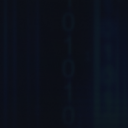
Colgate, ОДК, Полюс, Финам, Экомилк,
Билайн, Альфа-Банк, Сбербанк, Русский
Стандарт Банк, Метро, Хендай, Шнейдер
Электрик, Пик-недвижимость, Абсолют и
многие другие
>50 000
ВЫПУСКНИКОВ