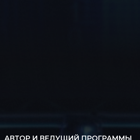
ЭКСПЕРТ ПО СИСТЕМНОМУ РАЗВИТИЮ
ЛИЧНОСТИ,
ПУБЛИЧНЫМ ВЫСТУПЛЕНИЯМ И
ПСИХОЛОГИИ ВЛИЯНИЯ.
ТРАНСФОРМАЦИОННЫЙ БИЗНЕС-ТРЕНЕР
ОБРАЩАЕМ ВАШЕ ВНИМАНИЕ - РЕГИСТРАЦИЯ
ИДЕТ НА 14 ИЮНЯ
>18 ЛЕТ
>100
НА 10 ИЮНЯ ВСЕ БИЛЕТЫ РАСПРОДАНЫ
КОРПОРАТИВНЫХ
ОПЫТА ОБУЧЕНИЯ
КЛИЕНТОВ
ЛЮДЕЙ
>50 000
ВЫПУСКНИКОВ
СТОИМОСТЬ