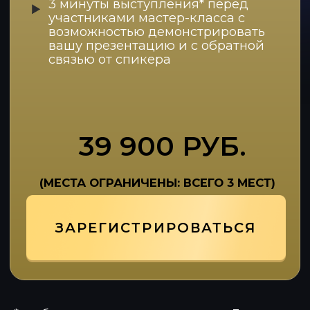
ИП Петрищев Александр Александрович
Юридический адрес: Г МОСКВА, УЛ МАРШАЛА
ПОЛУБОЯРОВА, дом 8
ИНН 502713277563
ОГРН 319774600493618
Расчетный счет 40802810600001216869
Банк АО «Тинькофф Банк»
БИК Банка 04452597
Корр. счет Банка 30101810145250000974
КОНТАКТЫ ДЛЯ СВЯЗИ:
+7 (925) 589-54-08
igrox-pro@mail.ru
Договор оферты
Договор оферты (марафон)