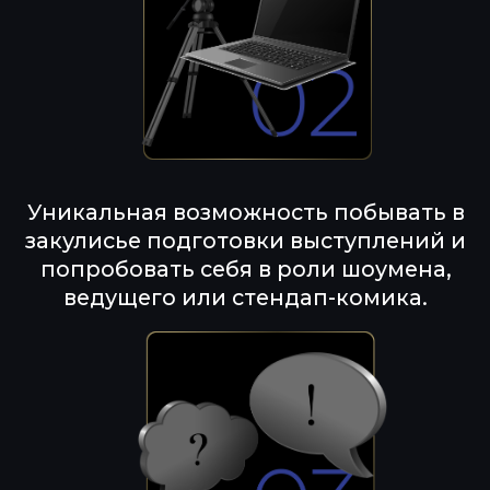
УНИКАЛЬНОЕ
СТЕНДАП-ШОУ
01.
3 часа шуток
, смешных репетиций,
факапов и выступлений
02.
Командные юмористические
батлы
и индивидуальные словесные
дуэли