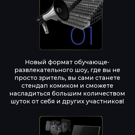
Уникальная возможность побывать в
закулисье подготовки выступлений и
попробовать себя в роли шоумена,
ведущего или стендап-комика.
Гремучая смесь ораторских и
стендаперских приемов, благодаря
которым вы сможете создавать
шутки и зажигательный
сторителлинг прямо на сцене