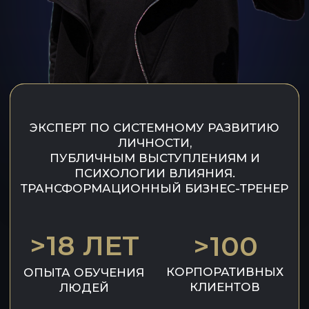
ЗАРЕГИСТРИРОВАТЬСЯ
*необходимо выслать максимум за 3 часа до
мероприятия вашу самопрезентацию или
планируемое объявление для согласования с
организаторами. Мы оставляем за собой право
отказать в вашем выступлении с возвратом
средств за вычетом базового пакета