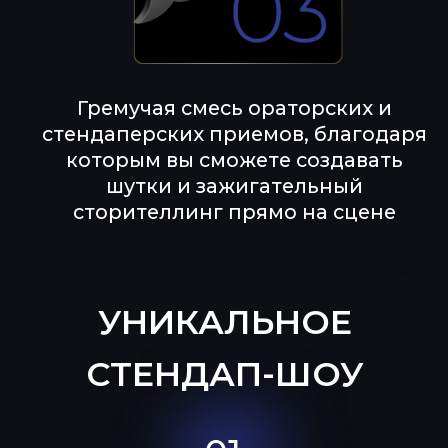
03.
Конкретные приемы создания
шуток
, комичные ситуации и
креативный полигон
04.