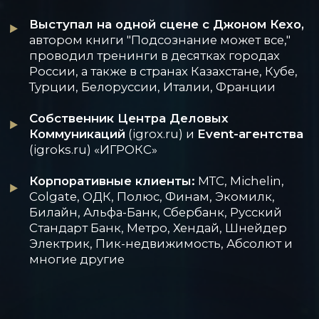
- ТАРИФ -
ПРОДВИНУТЫЙ
Посещение мастер-класса
Ужин со спикером (питание
включено без алкогольных
напитков)
1 минута выступления* перед
участниками мастер-класса с
обратной связью вашего
выступления от спикера
14 900 РУБ.
(МЕСТА ОГРАНИЧЕНЫ: ВСЕГО 10 МЕСТ)
ЗАРЕГИСТРИРОВАТЬСЯ