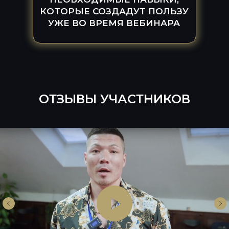
КОТОРЫЕ СОЗДАДУТ ПОЛЬЗУ
УЖЕ ВО ВРЕМЯ ВЕБИНАРА
ИП Петрищев Александр Александрович
Юридический адрес: Г МОСКВА, УЛ МАРШАЛА
ПОЛУБОЯРОВА, дом 8
ИНН 502713277563
ОГРН 319774600493618
Расчетный счет 40802810600001216869
Банк АО «Тинькофф Банк»
БИК Банка 04452597
Корр. счет Банка 30101810145250000974
ОТЗЫВЫ УЧАСТНИКОВ
КОНТАКТЫ ДЛЯ СВЯЗИ:
+7 (925) 589-54-08
igrox-pro@mail.ru
Договор оферты
Договор оферты (марафон)
Политика конфиденциальности