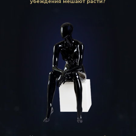
убеждения мешают расти?
АВТОР И ВЕДУЩИЙ ТРЕНИНГА
АЛЕКСАНДР ПЕТРИЩЕВ
Дипломированный педагог и психолог,
сертифицированный специалист по
международной системе DISС и
Рационально-Эмоциональной-
Поведенческой-Терапии
Личный коуч
предпринимателей из
списка Forbes
Дважды номинант премии
«Лучший
предприниматель года» по версии EY
Преподаватель
MBA Плехановская школа