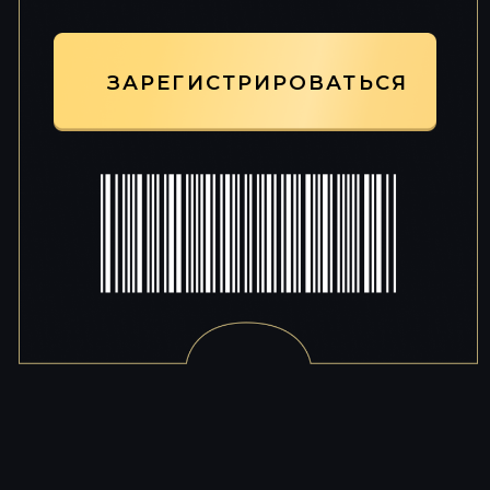
ИП Петрищев Александр Александрович
Юридический адрес: Г МОСКВА, УЛ МАРШАЛА
ПОЛУБОЯРОВА, дом 8
ИНН 502713277563
ОГРН 319774600493618
Расчетный счет 40802810600001216869
Банк АО «Тинькофф Банк»
БИК Банка 04452597
Корр. счет Банка 30101810145250000974
КОНТАКТЫ ДЛЯ СВЯЗИ:
+7 (925) 589-54-08
igrox-pro@mail.ru
Договор оферты
Договор оферты (марафон)
Политика конфиденциальности