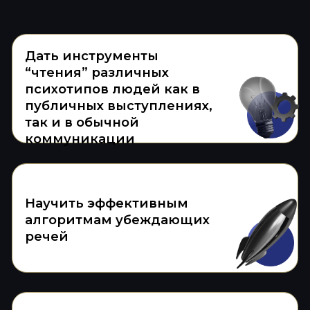
01.
Освоите конкретные
алгоритм
подготовки уверенного
публичного выступления
02.
Изучите
алгоритм
самопрезентации и тонкости
позиционирования
информации
03.
Поймете ключевые ошибки
, из-за