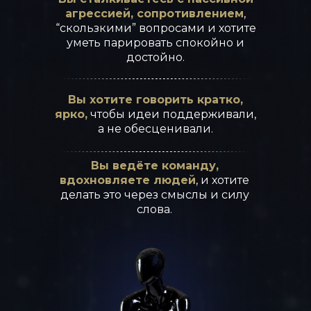
агрессией, сопротивлением
,
“скользкими” вопросами и хотите
Дать инструменты
уметь парировать спокойно и
“чтения” различных
достойно.
психотипов людей как в
публичных выступлениях,
так и в обычной
Вы хотите говорить кратко,
коммуникации
ярко,
чтобы идеи поддерживали,
а не обесценивали.
Научить эффективным
алгоритмам убеждающих
Вы ведёте команду,
речей
вдохновляете людей
, и хотите
делать это через смыслы и силу
слова.
Обучить управленцев и
собственников уверенным
публичным выступлениям