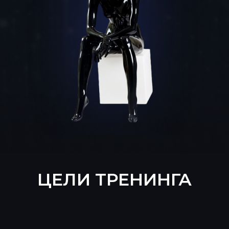
Продемонстрировать
системный подход
овладения навыкам
ораторского мастерства
Показать, как
увлекательно доносить
свои мысли, чтобы проще
проходить
коммуникативные
барьеры
НА МИНИ-ТРЕНИНГЕ
ВЫ: