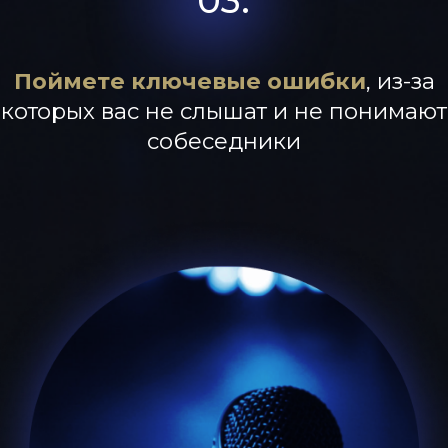
проводил тренинги в десятках городах
России, а также в Казахстане, Кубе, Турции,
Беларуси, Италии, Франции
Собственник Центра Деловых
Коммуникаций
(igrox.ru) и
Event-агентства
(igroks.ru) «ИГРОКС»
Корпоративные клиенты:
MТС, Michelin,
Colgate, ОДК,
Полюс, Финам, Экомилк, Билайн, Альфа-
Банк, Сбербанк, Русский Стандарт Банк,
Метро, Хендай, Шнейдер Электрик, Пик-
недвижимость, Абсолют и многие другие
>50 000
ВЫПУСКНИКОВ