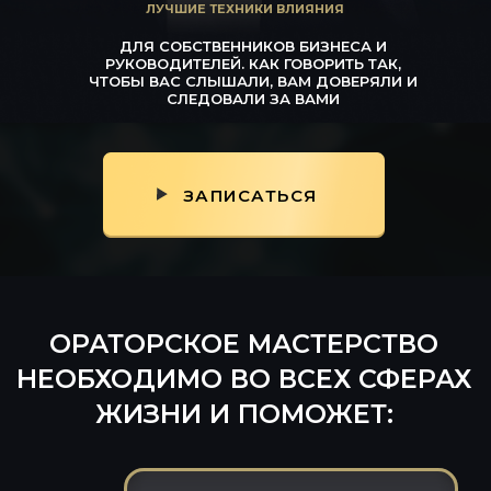
ЛУЧШИЕ ТЕХНИКИ ВЛИЯНИЯ
ДЛЯ СОБСТВЕННИКОВ БИЗНЕСА И
РУКОВОДИТЕЛЕЙ. КАК ГОВОРИТЬ ТАК,
ЧТОБЫ ВАС СЛЫШАЛИ, ВАМ ДОВЕРЯЛИ И
СЛЕДОВАЛИ ЗА ВАМИ
ОРАТОРСКОЕ МАСТЕРСТВО
НЕОБХОДИМО ВО ВСЕХ СФЕРАХ
ЖИЗНИ И ПОМОЖЕТ:
ЗАПИСАТЬСЯ
о1
Презентовать идею
своему руководителю,
клиенту или партнеру
о2
Достойно выступать на
форумах, конференциях,
совещаниях, советах
директоров