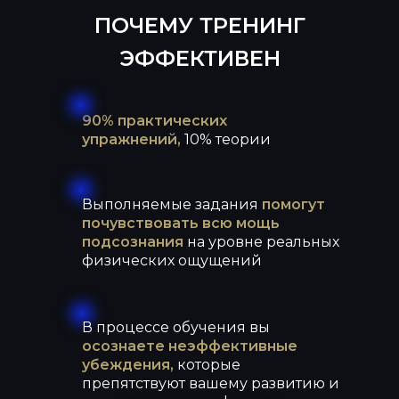
ПОЧЕМУ ТРЕНИНГ
*
Meta признана экстремистской организацией В РФ
ЭФФЕКТИВЕН
90% практических
упражнений,
10%
теории
Выполняемые задания
помогут
почувствовать
всю мощь
подсознания
на уровне реальных
физических ощущений
В процессе обучения вы
осознаете неэффективные
убеждения,
которые
препятствуют вашему развитию и