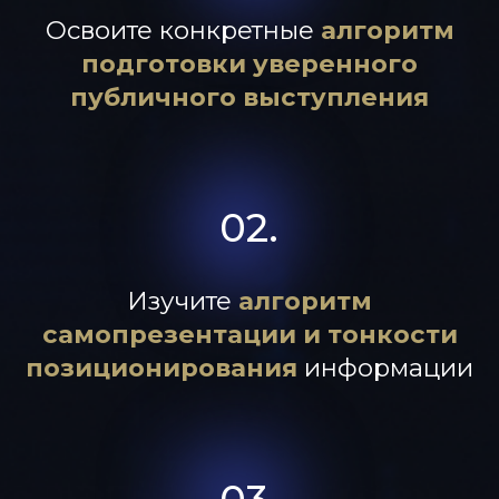
СПИКЕР
АЛЕКСАНДР ПЕТРИЩЕВ
Дипломированный педагог и психолог,
сертифицированный специалист по
международной системе DISС и
Рационально-Эмоциональной-
Поведенческой-Терапии
Личный коуч
предпринимателей из
списка Forbes
Дважды номинант премии
«Лучший
предприниматель года» по версии EY
Преподаватель
MBA Плехановская школа
бизнеса «Integral», проводил занятия в
МГИМО, РУДН, МГТУ им. Баумана,
Финансовой академии при правительстве
РФ
Выступал на одной сцене с Джоном Кехо,
автором книги "Подсознание может все,"