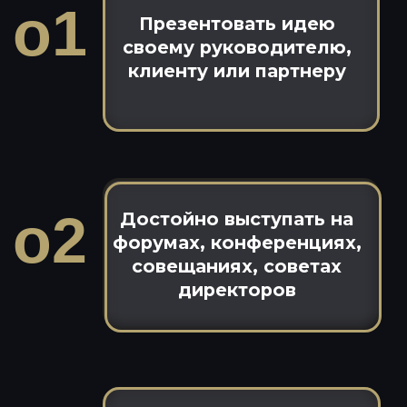
Вдохновлять своих
о3
сотрудников работать
эффективнее
Уметь грамотно
о4
парировать любые
нападки и манипуляции