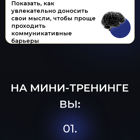
04.
Получите техники
, чтобы говорить
убедительно
05.
Сможете
влиять через смыслы,
истории, признание
,
а не через
давление
06.
Будете
быстрее достигать свои
цели
через коммуникацию